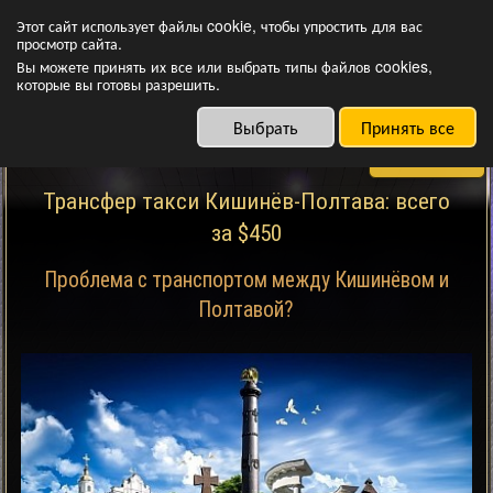
Заказать такси онлайн по Молдове, Украине и Европе.
Этот сайт использует файлы cookie, чтобы упростить для вас
Международные и междугородние перевозки. Трансфер из
просмотр сайта.
аэропорта. Выгодные цены.
Вы можете принять их все или выбрать типы файлов cookies,
которые вы готовы разрешить.
Выбрать
Принять все
Меню
Трансфер такси Кишинёв-Полтава: всего
за $450
Проблема с транспортом между Кишинёвом и
Полтавой?